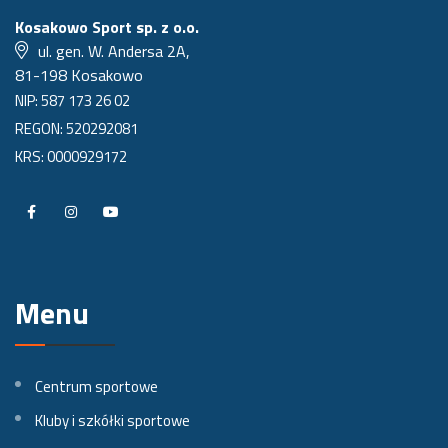
Kosakowo Sport sp. z o.o.
ul. gen. W. Andersa 2A,
81-198 Kosakowo
NIP: 587 173 26 02
REGON: 520292081
KRS: 0000929172
P
P
P
r
r
r
o
o
o
Menu
f
f
f
i
i
i
l
l
l
Centrum sportowe
n
n
n
Kluby i szkółki sportowe
a
a
a