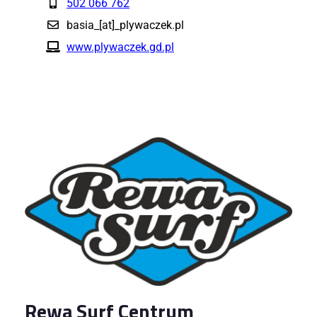
502 066 762
basia_[at]_plywaczek.pl
www.plywaczek.gd.pl
Rewa Surf Centrum