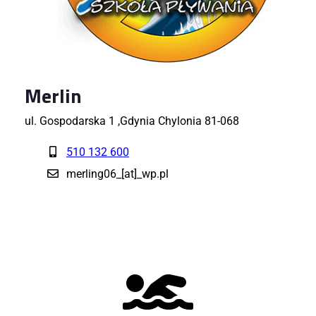
Merlin
ul. Gospodarska 1 ,Gdynia Chylonia 81-068
510 132 600
merling06_[at]_wp.pl