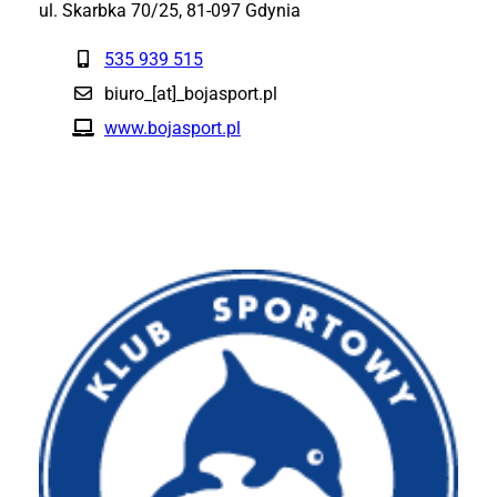
ul. Skarbka 70/25, 81-097 Gdynia
535 939 515
biuro_[at]_bojasport.pl
www.bojasport.pl