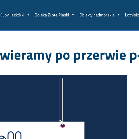
Kluby i szkółki
Boiska Złote Piaski
Obiekty nadmorskie
Lotnisk
twieramy po przerwie 