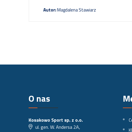
Autor:
Magdalena Stawiarz
O nas
M
Kosakowo Sport sp. z o.o.
C
ul. gen. W. Andersa 2A,
K