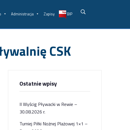
o
Administracja
Zapisy
BIP
pływalnię CSK
Ostatnie wpisy
II Wyścig Pływacki w Rewie –
30.08.2026 r.
Turniej Piłki Nożnej Plażowej 1×1 –