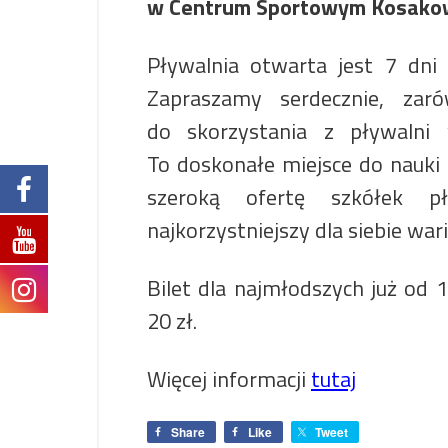
w Centrum Sportowym Kosakowo
Pływalnia otwarta jest 7 dni
Zapraszamy serdecznie, zar
do skorzystania z pływaln
To doskonałe miejsce do nauki
szeroką ofertę szkółek pł
najkorzystniejszy dla siebie war
Bilet dla najmłodszych już od 1
20 zł.
Więcej informacji
tutaj
Share
Like
Tweet