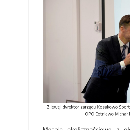
Z lewej: dyrektor zarządu Kosakowo Sport 
OPO Cetniewo Michał Ko
Medale okolicznościowe z ok