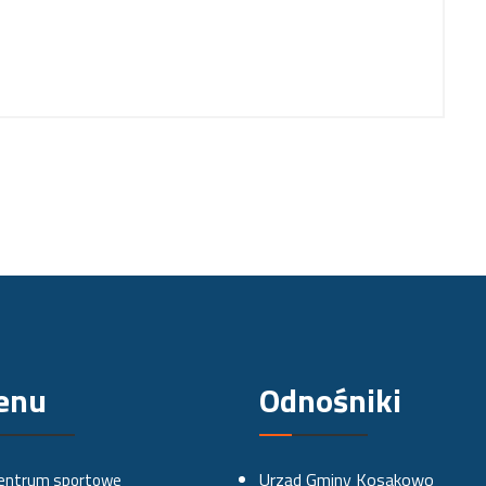
enu
Odnośniki
Urząd Gminy Kosakowo
entrum sportowe