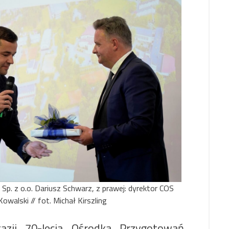
Sp. z o.o. Dariusz Schwarz, z prawej: dyrektor COS
walski // fot. Michał Kirszling
azji 70-lecia Ośrodka Przygotowań