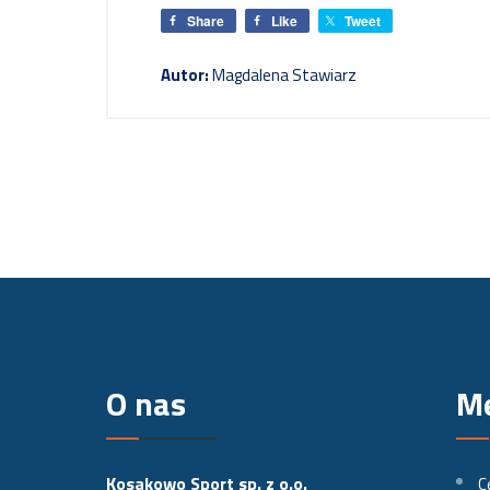
Share
Like
Tweet
Autor:
Magdalena Stawiarz
O nas
M
Kosakowo Sport sp. z o.o.
C