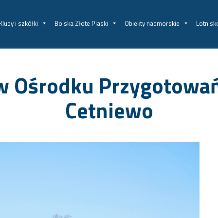
Kluby i szkółki
Boiska Złote Piaski
Obiekty nadmorskie
Lotnisk
w Ośrodku Przygotowań
Cetniewo