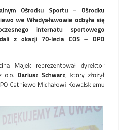
lnym Ośrodku Sportu – Ośrodku
tniewo we Władysławowie odbyła się
oczesnego internatu sportowego
dali z okazji 70-lecia COS – OPO
ina Majek reprezentował dyrektor
z o.o.
Dariusz Schwarz
, który złożył
 OPO Cetniewo Michałowi Kowalskiemu