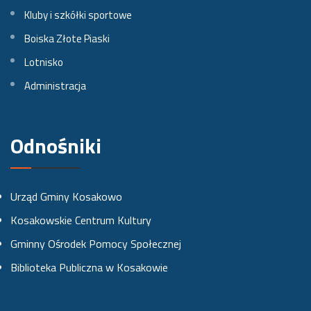
n
n
n
Kluby i szkółki sportowe
a
a
a
Boiska Złote Piaski
Lotnisko
F
I
Y
Administracja
a
n
o
c
s
u
e
t
t
Odnośniki
b
a
u
o
g
b
Urząd Gminy Kosakowo
o
r
e
Kosakowskie Centrum Kultury
k
a
Gminny Ośrodek Pomocy Społecznej
u
m
Biblioteka Publiczna w Kosakowie
i
e