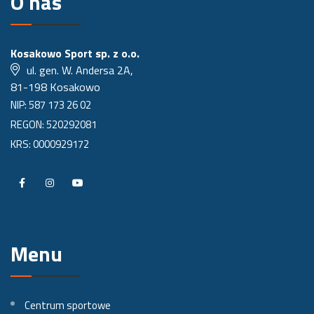
O nas
Kosakowo Sport sp. z o.o.
ul. gen. W. Andersa 2A,
81-198 Kosakowo
NIP: 587 173 26 02
REGON: 520292081
KRS: 0000929172
P
P
P
r
r
r
o
o
o
Menu
f
f
f
i
i
i
l
l
l
Centrum sportowe