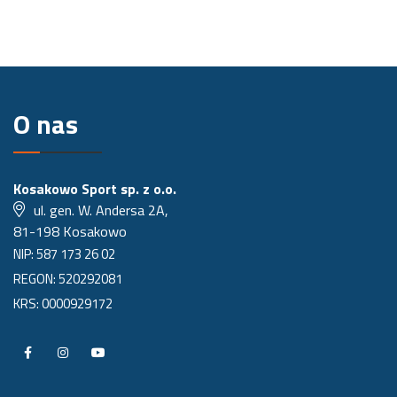
O nas
Kosakowo Sport sp. z o.o.
ul. gen. W. Andersa 2A,
81-198 Kosakowo
NIP: 587 173 26 02
REGON: 520292081
KRS: 0000929172
P
P
P
r
r
r