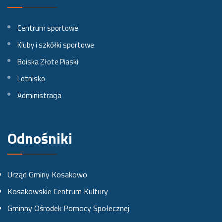
i
i
i
l
l
l
Centrum sportowe
n
n
n
Kluby i szkółki sportowe
a
a
a
Boiska Złote Piaski
Lotnisko
F
I
Y
Administracja
a
n
o
c
s
u
e
t
t
Odnośniki
b
a
u
o
g
b
Urząd Gminy Kosakowo
o
r
e
Kosakowskie Centrum Kultury
k
a
Gminny Ośrodek Pomocy Społecznej
u
m