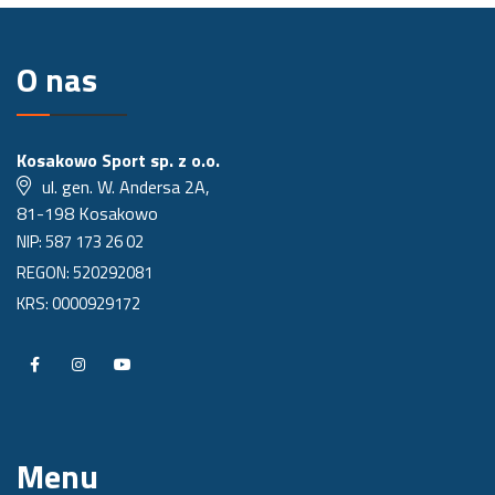
O nas
Kosakowo Sport sp. z o.o.
ul. gen. W. Andersa 2A,
81-198 Kosakowo
NIP: 587 173 26 02
REGON: 520292081
KRS: 0000929172
P
P
P
r
r
r
o
o
o
Menu
f
f
f