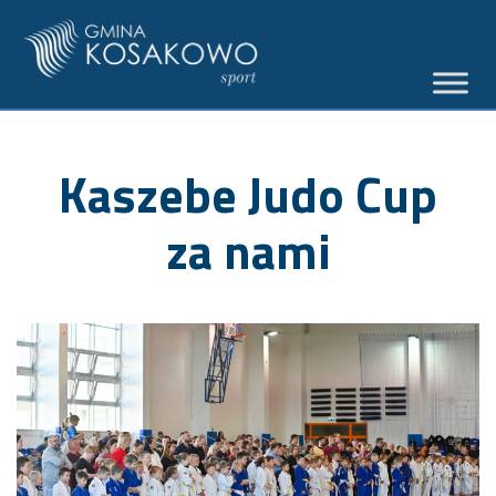
Kaszebe Judo Cup
za nami