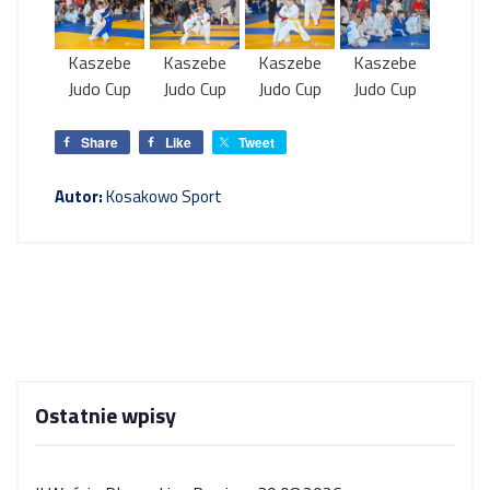
Kaszebe
Kaszebe
Kaszebe
Kaszebe
Judo Cup
Judo Cup
Judo Cup
Judo Cup
Share
Like
Tweet
Autor:
Kosakowo Sport
Ostatnie wpisy