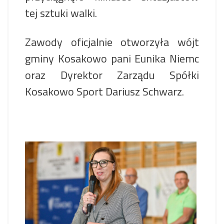
tej sztuki walki.
Zawody oficjalnie otworzyła wójt
gminy Kosakowo pani Eunika Niemc
oraz Dyrektor Zarządu Spółki
Kosakowo Sport Dariusz Schwarz.