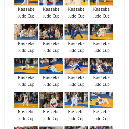
Kaszebe
Kaszebe
Kaszebe
Kaszebe
Judo Cup
Judo Cup
Judo Cup
Judo Cup
Kaszebe
Kaszebe
Kaszebe
Kaszebe
Judo Cup
Judo Cup
Judo Cup
Judo Cup
Kaszebe
Kaszebe
Kaszebe
Kaszebe
Judo Cup
Judo Cup
Judo Cup
Judo Cup
Kaszebe
Kaszebe
Kaszebe
Kaszebe
Judo Cup
Judo Cup
Judo Cup
Judo Cup