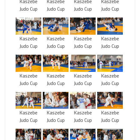
Kaszebe
Kaszebe
Kaszebe
Kaszebe
Judo Cup
Judo Cup
Judo Cup
Judo Cup
Kaszebe
Kaszebe
Kaszebe
Kaszebe
Judo Cup
Judo Cup
Judo Cup
Judo Cup
Kaszebe
Kaszebe
Kaszebe
Kaszebe
Judo Cup
Judo Cup
Judo Cup
Judo Cup
Kaszebe
Kaszebe
Kaszebe
Kaszebe
Judo Cup
Judo Cup
Judo Cup
Judo Cup