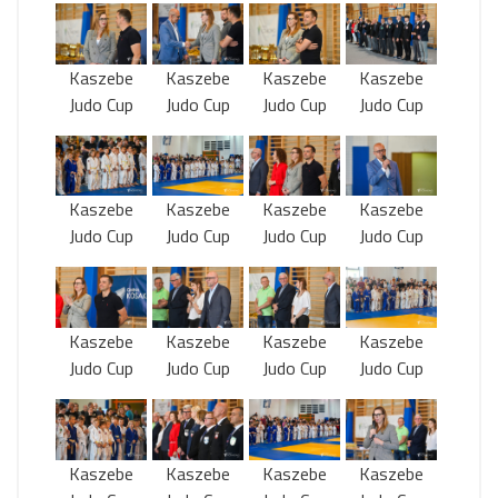
Kaszebe
Kaszebe
Kaszebe
Kaszebe
Judo Cup
Judo Cup
Judo Cup
Judo Cup
Kaszebe
Kaszebe
Kaszebe
Kaszebe
Judo Cup
Judo Cup
Judo Cup
Judo Cup
Kaszebe
Kaszebe
Kaszebe
Kaszebe
Judo Cup
Judo Cup
Judo Cup
Judo Cup
Kaszebe
Kaszebe
Kaszebe
Kaszebe