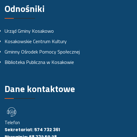
e
t
t
Odnośniki
b
a
u
o
g
b
Urząd Gminy Kosakowo
o
r
e
Kosakowskie Centrum Kultury
k
a
Gminny Ośrodek Pomocy Społecznej
u
m
Biblioteka Publiczna w Kosakowie
i
e
Dane kontaktowe
Telefon
Sekretariat: 574 732 361
Pływalnia: 58 732 50 28