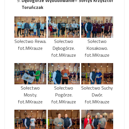
Dębogórze Wybudowanie– Sołtys Krzysztof
Toruńczak
Sołectwo Rewa.
Sołectwo
Sołectwo
fot.MKrauze
Dębogórze.
Kosakowo.
fot.MKrauze
fot.MKrauze
Sołectwo
Sołectwo
Sołectwo Suchy
Mosty.
Pogórze.
Dwór.
fot.MKrauze
fot.MKrauze
fot.MKrauze