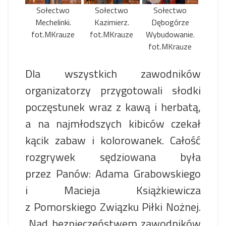
Sołectwo
Sołectwo
Sołectwo
Mechelinki.
Kazimierz.
Dębogórze
fot.MKrauze
fot.MKrauze
Wybudowanie.
fot.MKrauze
Dla wszystkich zawodników
organizatorzy przygotowali słodki
poczęstunek wraz z kawą i herbatą,
a na najmłodszych kibiców czekał
kącik zabaw i kolorowanek. Całość
rozgrywek sędziowana była
przez Panów: Adama Grabowskiego
i Macieja Książkiewicza
z Pomorskiego Związku Piłki Nożnej.
Nad bezpieczeństwem zawodników