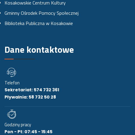
Kosakowskie Centrum Kultury
k
a
Gminny Ośrodek Pomocy Społecznej
u
m
Biblioteka Publiczna w Kosakowie
i
e
Dane kontaktowe
Telefon
Sekretariat: 574 732 361
Pływalnia: 58 732 50 28
Godziny pracy
Pon - Pt: 07:45 - 15:45