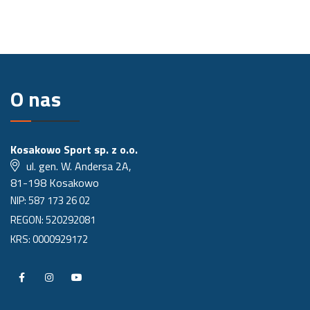
O nas
Kosakowo Sport sp. z o.o.
ul. gen. W. Andersa 2A,
81-198 Kosakowo
NIP: 587 173 26 02
REGON: 520292081
KRS: 0000929172
P
P
P
r
r
r