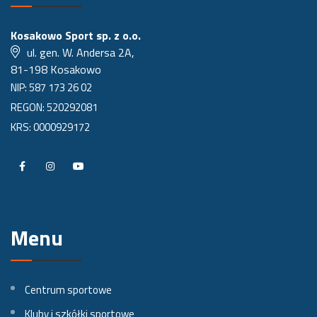
Kosakowo Sport sp. z o.o.
ul. gen. W. Andersa 2A,
81-198 Kosakowo
NIP: 587 173 26 02
REGON: 520292081
KRS: 0000929172
P
P
P
r
r
r
o
o
o
Menu
f
f
f
i
i
i
l
l
l
Centrum sportowe
n
n
n
Kluby i szkółki sportowe