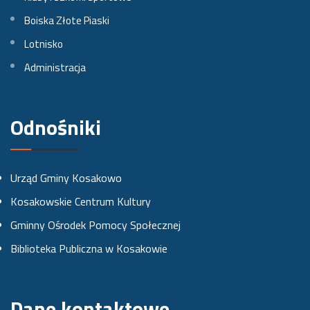
a
a
a
Boiska Złote Piaski
Lotnisko
F
I
Y
Administracja
a
n
o
c
s
u
e
t
t
Odnośniki
b
a
u
o
g
b
Urząd Gminy Kosakowo
o
r
e
Kosakowskie Centrum Kultury
k
a
Gminny Ośrodek Pomocy Społecznej
u
m
Biblioteka Publiczna w Kosakowie
i
e
Dane kontaktowe