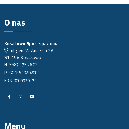
O nas
Kosakowo Sport sp. z o.o.
ul. gen. W. Andersa 2A,
81-198 Kosakowo
NIP: 587 173 26 02
REGON: 520292081
KRS: 0000929172
P
P
P
r
r
r
o
o
o
Menu
f
f
f