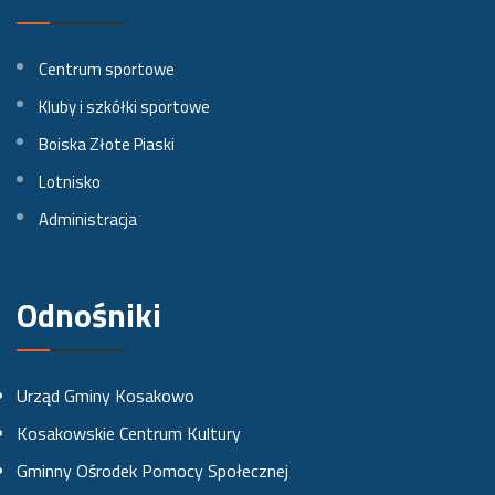
i
i
i
l
l
l
Centrum sportowe
n
n
n
Kluby i szkółki sportowe
a
a
a
Boiska Złote Piaski
Lotnisko
F
I
Y
Administracja
a
n
o
c
s
u
e
t
t
Odnośniki
b
a
u
o
g
b
Urząd Gminy Kosakowo
o
r
e
Kosakowskie Centrum Kultury
k
a
Gminny Ośrodek Pomocy Społecznej
u
m