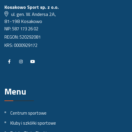
Kosakowo Sport sp. z o.o.
ul. gen. W. Andersa 2A,
81-198 Kosakowo
NIP: 587 173 26 02
REGON: 520292081
KRS: 0000929172
P
P
P
r
r
r
o
o
o
Menu
f
f
f
i
i
i
l
l
l
Centrum sportowe
n
n
n
Kluby i szkółki sportowe
a
a
a