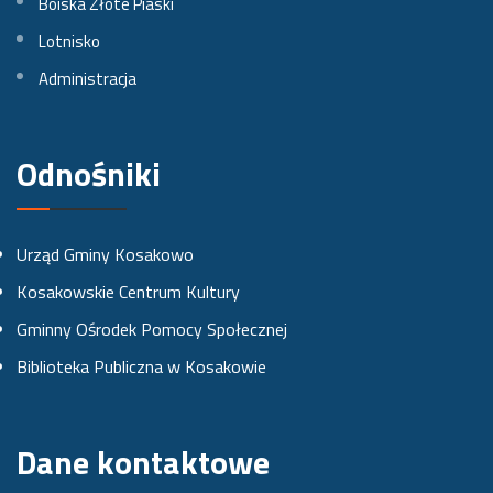
Boiska Złote Piaski
Lotnisko
F
I
Y
Administracja
a
n
o
c
s
u
e
t
t
Odnośniki
b
a
u
o
g
b
Urząd Gminy Kosakowo
o
r
e
Kosakowskie Centrum Kultury
k
a
Gminny Ośrodek Pomocy Społecznej
u
m
Biblioteka Publiczna w Kosakowie
i
e
Dane kontaktowe