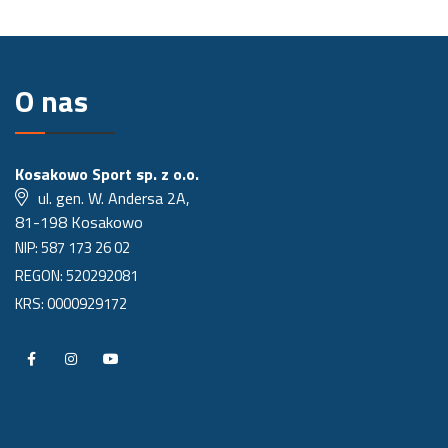
O nas
Kosakowo Sport sp. z o.o.
ul. gen. W. Andersa 2A,
81-198 Kosakowo
NIP: 587 173 26 02
REGON: 520292081
KRS: 0000929172
P
P
P
r
r
r
o
o
o