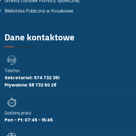
Gminny Ośrodek Pomocy Społecznej
u
m
Biblioteka Publiczna w Kosakowie
i
e
Dane kontaktowe
Telefon
Sekretariat: 574 732 361
Pływalnia: 58 732 50 28
Godziny pracy
Pon - Pt: 07:45 - 15:45