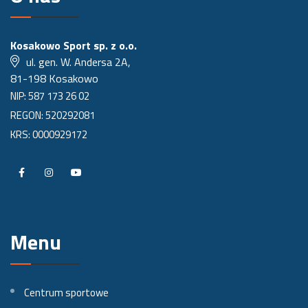
Kosakowo Sport sp. z o.o.
ul. gen. W. Andersa 2A,
81-198 Kosakowo
NIP: 587 173 26 02
REGON: 520292081
KRS: 0000929172
P
P
P
r
r
r
o
o
o
Menu
f
f
f
i
i
i
l
l
l
Centrum sportowe
n
n
n