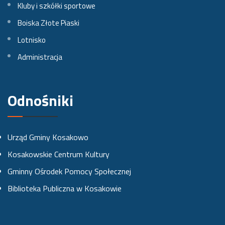
Kluby i szkółki sportowe
a
a
a
Boiska Złote Piaski
Lotnisko
F
I
Y
Administracja
a
n
o
c
s
u
e
t
t
Odnośniki
b
a
u
o
g
b
Urząd Gminy Kosakowo
o
r
e
Kosakowskie Centrum Kultury
k
a
Gminny Ośrodek Pomocy Społecznej
u
m
Biblioteka Publiczna w Kosakowie
i
e