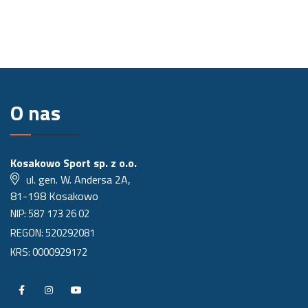
O nas
Kosakowo Sport sp. z o.o.
ul. gen. W. Andersa 2A,
81-198 Kosakowo
NIP: 587 173 26 02
REGON: 520292081
KRS: 0000929172
P
P
P