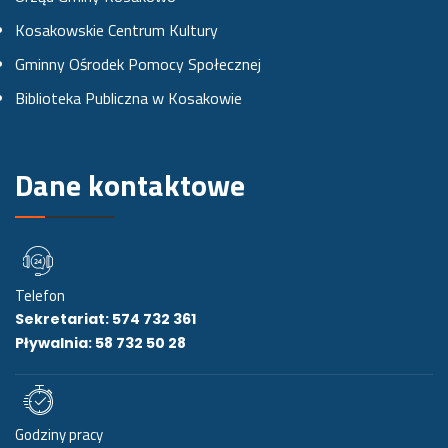
o
r
e
Kosakowskie Centrum Kultury
k
a
Gminny Ośrodek Pomocy Społecznej
u
m
Biblioteka Publiczna w Kosakowie
i
e
Dane kontaktowe
Telefon
Sekretariat: 574 732 361
Pływalnia: 58 732 50 28
Godziny pracy