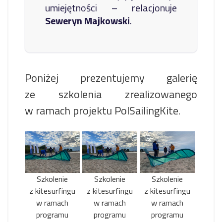
umiejętności – relacjonuje
Seweryn Majkowski
.
Poniżej prezentujemy galerię
ze szkolenia zrealizowanego
w ramach projektu PolSailingKite.
Szkolenie
Szkolenie
Szkolenie
z kitesurfingu
z kitesurfingu
z kitesurfingu
w ramach
w ramach
w ramach
programu
programu
programu