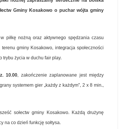
piłki nożnej zapraszamy serdecznie na boiska
 Sołectw Gminy Kosakowo o puchar wójta gminy
y w piłkę nożną oraz aktywnego spędzania czasu
z terenu gminy Kosakowo, integracja społeczności
trybu życia w duchu fair play.
z. 10.00
, zakończenie zaplanowane jest między
egrany systemem gier „każdy z każdym”, 2 x 8 min.,
ę sześć sołectw gminy Kosakowo. Każdą drużynę
cy na co dzień funkcję sołtysa.