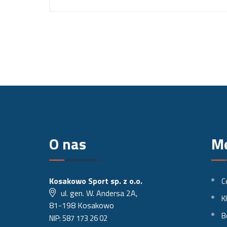
O nas
M
Kosakowo Sport sp. z o.o.
C
ul. gen. W. Andersa 2A,
K
81-198 Kosakowo
B
NIP: 587 173 26 02