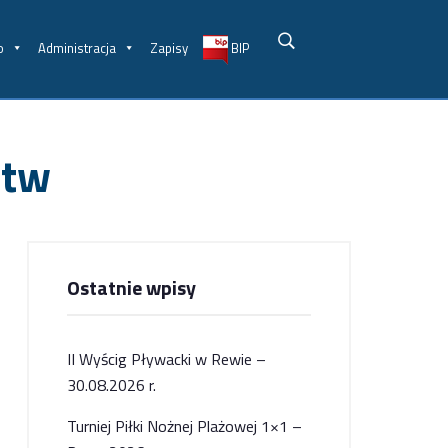
o
Administracja
Zapisy
BIP
ctw
Ostatnie wpisy
II Wyścig Pływacki w Rewie –
30.08.2026 r.
Turniej Piłki Nożnej Plażowej 1×1 –