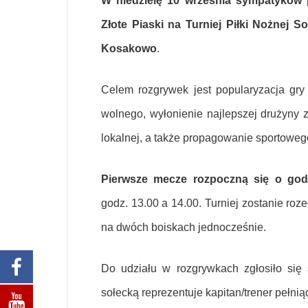
W niedzielę 10 września sympatyków 
Złote Piaski na Turniej Piłki Nożnej
Kosakowo
.
Celem rozgrywek jest popularyzacja gr
wolnego, wyłonienie najlepszej drużyny 
lokalnej, a także propagowanie sportowego 
Pierwsze mecze rozpoczną się o god
godz. 13.00 a 14.00. Turniej zostanie roz
na dwóch boiskach jednocześnie.
Do udziału w rozgrywkach zgłosiło si
sołecką reprezentuje kapitan/trener pełnią