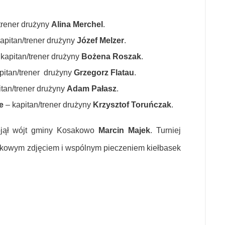
trener drużyny
Alina Merchel
.
apitan/trener drużyny
Józef Melzer
.
 kapitan/trener drużyny
Bożena Roszak
.
pitan/trener drużyny
Grzegorz Flatau
.
itan/trener drużyny
Adam Pałasz
.
e
– kapitan/trener drużyny
Krzysztof Toruńczak
.
bjął wójt gminy Kosakowo
Marcin Majek
. Turniej
tkowym zdjęciem i wspólnym pieczeniem kiełbasek