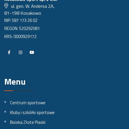
ul. gen. W. Andersa 2A,
81-198 Kosakowo
NIP: 587 173 26 02
REGON: 520292081
KRS: 0000929172
P
P
P
r
r
r
o
o
o
Menu
f
f
f
i
i
i
l
l
l
Centrum sportowe
n
n
n
Kluby i szkółki sportowe
a
a
a
Boiska Złote Piaski