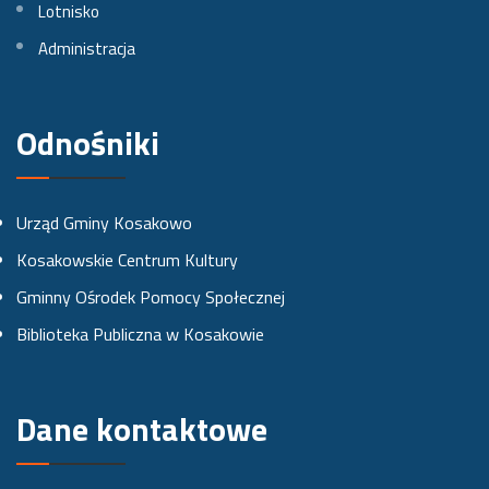
Lotnisko
F
I
Y
Administracja
a
n
o
c
s
u
e
t
t
Odnośniki
b
a
u
o
g
b
Urząd Gminy Kosakowo
o
r
e
Kosakowskie Centrum Kultury
k
a
Gminny Ośrodek Pomocy Społecznej
u
m
Biblioteka Publiczna w Kosakowie
i
e
Dane kontaktowe