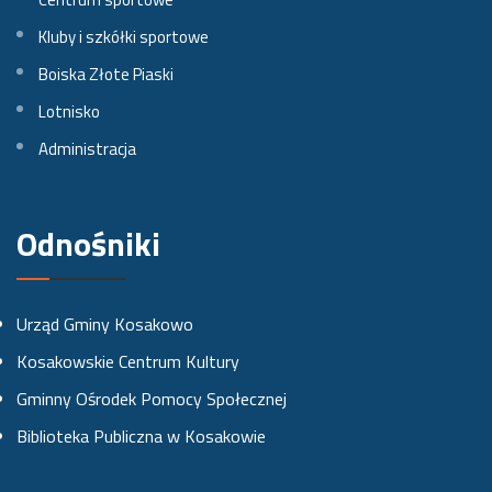
n
n
n
Kluby i szkółki sportowe
a
a
a
Boiska Złote Piaski
Lotnisko
F
I
Y
Administracja
a
n
o
c
s
u
e
t
t
Odnośniki
b
a
u
o
g
b
Urząd Gminy Kosakowo
o
r
e
Kosakowskie Centrum Kultury
k
a
Gminny Ośrodek Pomocy Społecznej
u
m
Biblioteka Publiczna w Kosakowie
i
e