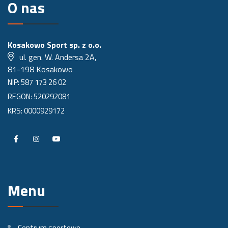
O nas
Kosakowo Sport sp. z o.o.
ul. gen. W. Andersa 2A,
81-198 Kosakowo
NIP: 587 173 26 02
REGON: 520292081
KRS: 0000929172
P
P
P
r
r
r
o
o
o
Menu
f
f
f
i
i
i
l
l
l
Centrum sportowe