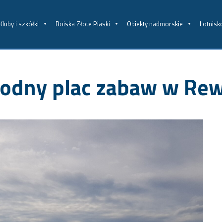
Kluby i szkółki
Boiska Złote Piaski
Obiekty nadmorskie
Lotnisk
odny plac zabaw w Rew