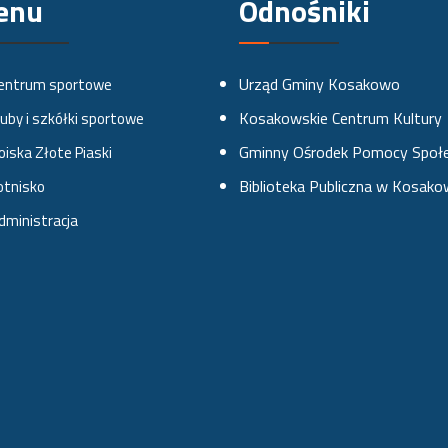
enu
Odnośniki
Urząd Gminy Kosakowo
entrum sportowe
Kosakowskie Centrum Kultury
luby i szkółki sportowe
Gminny Ośrodek Pomocy Społe
oiska Złote Piaski
Biblioteka Publiczna w Kosako
otnisko
dministracja