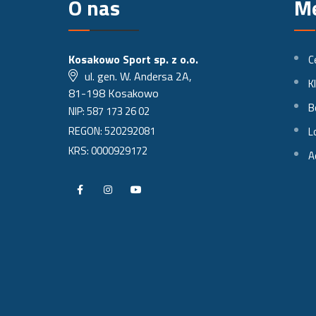
O nas
M
Kosakowo Sport sp. z o.o.
C
ul. gen. W. Andersa 2A,
K
81-198 Kosakowo
B
NIP: 587 173 26 02
REGON: 520292081
L
KRS: 0000929172
A
P
P
P
r
r
r
o
o
o
f
f
f
i
i
i
l
l
l