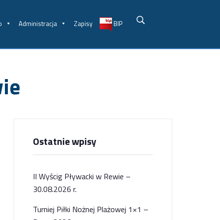
o
Administracja
Zapisy
BIP
ie
Ostatnie wpisy
II Wyścig Pływacki w Rewie –
30.08.2026 r.
Turniej Piłki Nożnej Plażowej 1×1 –