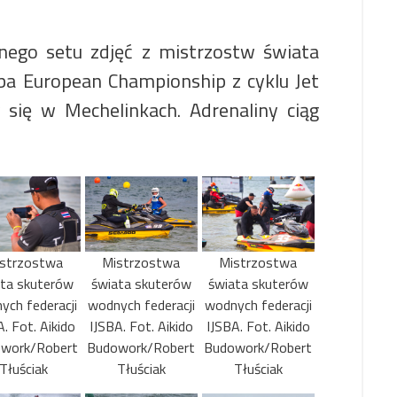
nego setu zdjęć z mistrzostw świata
ba European Championship z cyklu Jet
 się w Mechelinkach. Adrenaliny ciąg
strzostwa
Mistrzostwa
Mistrzostwa
ata skuterów
świata skuterów
świata skuterów
ych federacji
wodnych federacji
wodnych federacji
A. Fot. Aikido
IJSBA. Fot. Aikido
IJSBA. Fot. Aikido
work/Robert
Budowork/Robert
Budowork/Robert
Tłuściak
Tłuściak
Tłuściak