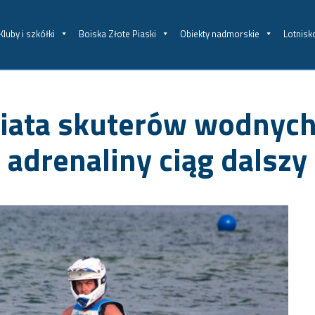
Kluby i szkółki
Boiska Złote Piaski
Obiekty nadmorskie
Lotnisk
ata skuterów wodnych 
adrenaliny ciąg dalszy