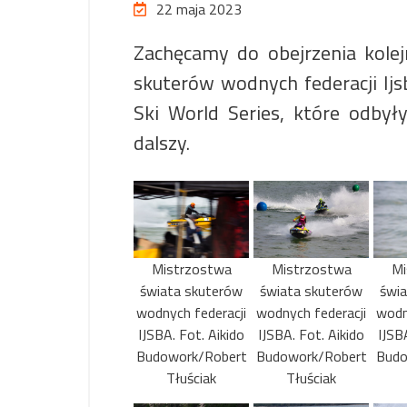
22 maja 2023
Zachęcamy do obejrzenia kolej
skuterów wodnych federacji Ijs
Ski World Series, które odbyły
dalszy.
Mistrzostwa
Mistrzostwa
Mi
świata skuterów
świata skuterów
świ
wodnych federacji
wodnych federacji
wodn
IJSBA. Fot. Aikido
IJSBA. Fot. Aikido
IJSB
Budowork/Robert
Budowork/Robert
Budo
Tłuściak
Tłuściak