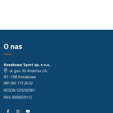
O nas
Kosakowo Sport sp. z o.o.
ul. gen. W. Andersa 2A,
81-198 Kosakowo
NIP: 587 173 26 02
REGON: 520292081
KRS: 0000929172
P
P
P