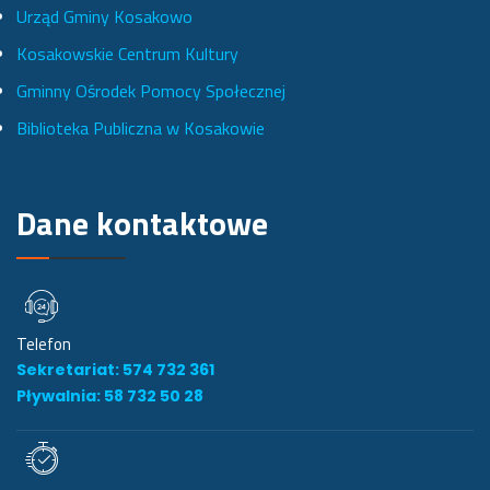
Urząd Gminy Kosakowo
o
r
e
Kosakowskie Centrum Kultury
k
a
Gminny Ośrodek Pomocy Społecznej
u
m
Biblioteka Publiczna w Kosakowie
i
e
Dane kontaktowe
Telefon
Sekretariat: 574 732 361
Pływalnia: 58 732 50 28