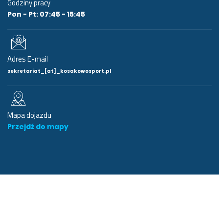
Godziny pracy
Pon - Pt: 07:45 - 15:45
Adres E-mail
sekretariat_[at]_kosakowosport.pl
Mapa dojazdu
Przejdź do mapy
Wykonanie:
Nautil.pl
Mapa strony
Polityka prywatności
Deklaracja dostępności