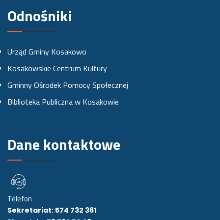
e
t
t
Odnośniki
b
a
u
o
g
b
Urząd Gminy Kosakowo
o
r
e
Kosakowskie Centrum Kultury
k
a
Gminny Ośrodek Pomocy Społecznej
u
m
Biblioteka Publiczna w Kosakowie
i
e
Dane kontaktowe
Telefon
Sekretariat: 574 732 361