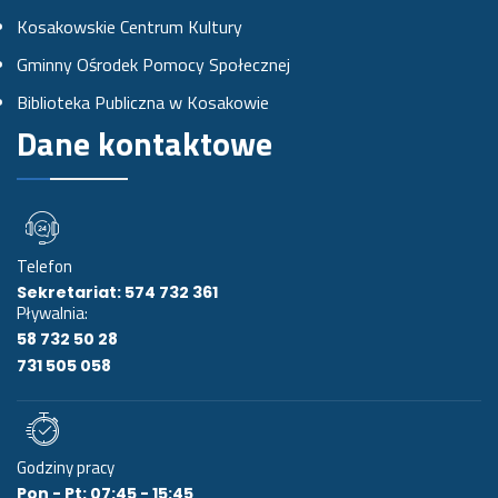
e
t
t
Kosakowskie Centrum Kultury
b
a
u
Gminny Ośrodek Pomocy Społecznej
o
g
b
Biblioteka Publiczna w Kosakowie
o
r
e
Dane kontaktowe
k
a
u
m
i
e
Telefon
Sekretariat: 574 732 361
Pływalnia:
58 732 50 28
731 505 058
Godziny pracy
Pon - Pt: 07:45 - 15:45