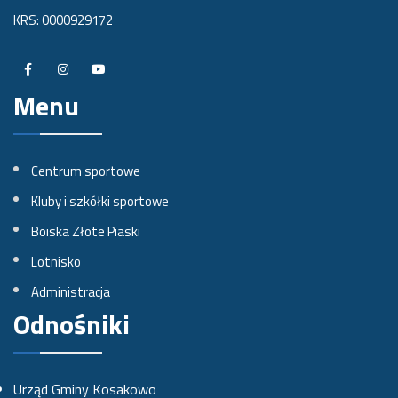
KRS: 0000929172
P
P
P
Menu
r
r
r
o
o
o
f
f
f
Centrum sportowe
i
i
i
Kluby i szkółki sportowe
l
l
l
Boiska Złote Piaski
n
n
n
Lotnisko
a
a
a
Administracja
Odnośniki
F
I
Y
a
n
o
c
s
u
Urząd Gminy Kosakowo