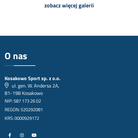
zobacz więcej galerii
O nas
Kosakowo Sport sp. z o.o.
ul. gen. W. Andersa 2A,
81-198 Kosakowo
NIP: 587 173 26 02
REGON: 520292081
KRS: 0000929172
P
P
P