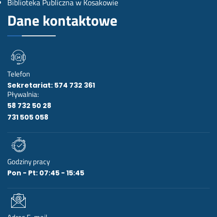
Biblioteka Publiczna w Kosakowie
o
r
e
Dane kontaktowe
k
a
u
m
i
e
Telefon
Sekretariat: 574 732 361
Pływalnia:
58 732 50 28
731 505 058
Godziny pracy
Pon - Pt: 07:45 - 15:45