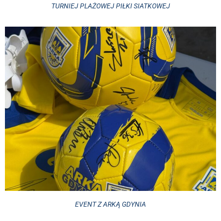
TURNIEJ PLAŻOWEJ PIŁKI SIATKOWEJ
EVENT Z ARKĄ GDYNIA