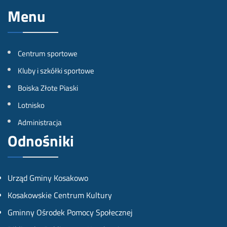
Menu
r
r
r
o
o
o
f
f
f
Centrum sportowe
i
i
i
Kluby i szkółki sportowe
l
l
l
Boiska Złote Piaski
n
n
n
Lotnisko
a
a
a
Administracja
Odnośniki
F
I
Y
a
n
o
c
s
u
Urząd Gminy Kosakowo
e
t
t
Kosakowskie Centrum Kultury
b
a
u
Gminny Ośrodek Pomocy Społecznej
o
g
b