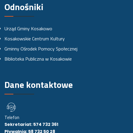
e
t
t
Odnośniki
b
a
u
o
g
b
Urząd Gminy Kosakowo
o
r
e
Kosakowskie Centrum Kultury
k
a
Gminny Ośrodek Pomocy Społecznej
u
m
Biblioteka Publiczna w Kosakowie
i
e
Dane kontaktowe
Telefon
Sekretariat: 574 732 361
Pływalnia: 58 732 50 28