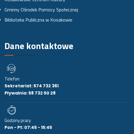
k
a
Gminny Ośrodek Pomocy Społecznej
u
m
Biblioteka Publiczna w Kosakowie
i
e
Dane kontaktowe
Telefon
Sekretariat: 574 732 361
Pływalnia: 58 732 50 28
Godziny pracy
Pon - Pt: 07:45 - 15:45