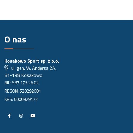
O nas
Kosakowo Sport sp. z o.o.
ul. gen. W. Andersa 2A,
81-198 Kosakowo
NIP: 587 173 26 02
REGON: 520292081
KRS: 0000929172
P
P
P
r
r
r