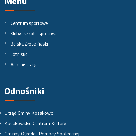
Menu
i
i
i
l
l
l
Centrum sportowe
n
n
n
Kluby i szkółki sportowe
a
a
a
Boiska Złote Piaski
Lotnisko
F
I
Y
Administracja
a
n
o
c
s
u
e
t
t
Odnośniki
b
a
u
o
g
b
Urząd Gminy Kosakowo
o
r
e
Kosakowskie Centrum Kultury
k
a
Gminny Ośrodek Pomocy Społecznej
u
m