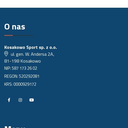
O nas
Kosakowo Sport sp. z o.o.
ul. gen. W. Andersa 2A,
81-198 Kosakowo
NIP: 587 173 26 02
REGON: 520292081
KRS: 0000929172
P
P
P
r
r
r
o
o
o
f
f
f