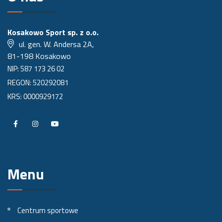
Kosakowo Sport sp. z o.o.
ul. gen. W. Andersa 2A,
81-198 Kosakowo
NIP: 587 173 26 02
REGON: 520292081
KRS: 0000929172
P
P
P
r
r
r
o
o
o
Menu
f
f
f
i
i
i
l
l
l
Centrum sportowe
n
n
n