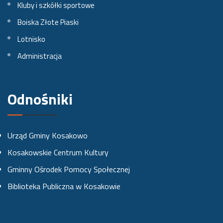
Kluby i szkółki sportowe
a
a
a
Boiska Złote Piaski
Lotnisko
F
I
Y
Administracja
a
n
o
c
s
u
e
t
t
Odnośniki
b
a
u
o
g
b
Urząd Gminy Kosakowo
o
r
e
Kosakowskie Centrum Kultury
k
a
Gminny Ośrodek Pomocy Społecznej
u
m
Biblioteka Publiczna w Kosakowie
i
e